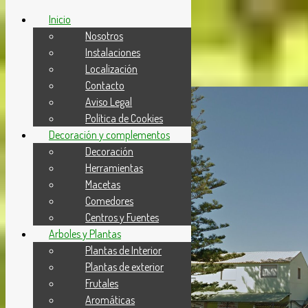
Inicio
Nosotros
Instalaciones
Localización
Skip to content
Contacto
Aviso Legal
Política de Cookies
Decoración y complementos
Decoración
Herramientas
Macetas
Comedores
Centros y Fuentes
Arboles y Plantas
Plantas de Interior
Plantas de exterior
Frutales
Aromáticas